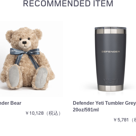
RECOMMENDED ITEM
nder Bear
Defender Yeti Tumbler Grey
お買い物を続ける
カートへ進む
20oz/591ml
￥10,128（税込）
￥5,781